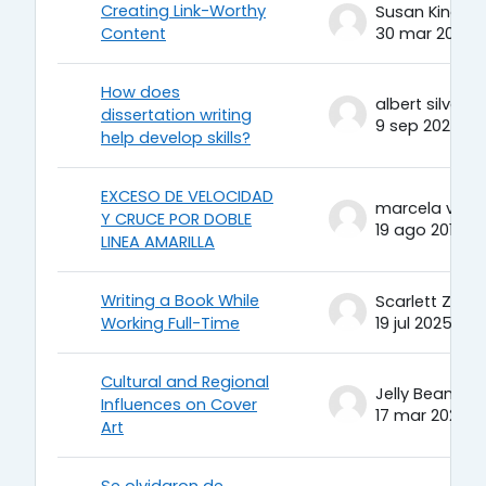
Creating Link-Worthy
Susan King
Content
30 mar 2026
How does
albert silva
dissertation writing
9 sep 2025
help develop skills?
EXCESO DE VELOCIDAD
marcela vaill
Y CRUCE POR DOBLE
19 ago 2013
LINEA AMARILLA
Writing a Book While
Scarlett Zoey
Working Full-Time
19 jul 2025
Cultural and Regional
Jelly Bean
Influences on Cover
17 mar 2025
Art
Se olvidaron de