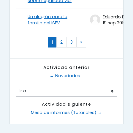
sobre seguridad vial
Un alegrón para la
Eduardo Berto
familia del ISEV
19 sep 2016
Página 1
Página 2
Página 3
Página siguiente
1
2
3
»
Actividad anterior
← Novedades
Ir a...
Actividad siguiente
Mesa de informes (Tutoriales) →