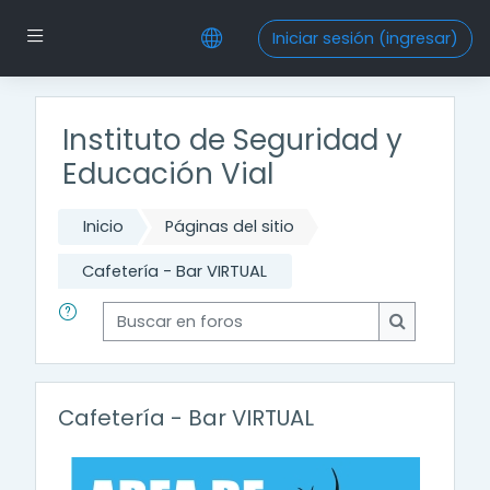
Saltar al contenido principal
Pánel lateral
Iniciar sesión (ingresar)
Instituto de Seguridad y
Educación Vial
Inicio
Páginas del sitio
Cafetería - Bar VIRTUAL
Buscar en foros
Buscar en f
Cafetería - Bar VIRTUAL