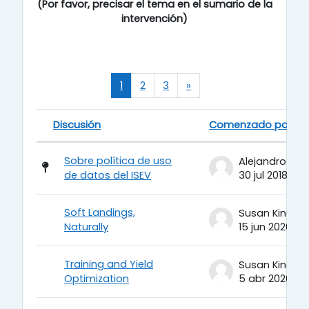
(Por favor, precisar el tema en el sumario de la
intervención)
Página 1
Página 2
Página 3
Página siguiente
1
2
3
»
Discusión
Comenzado por
Estatus
Lista de discusiones. Mostrando 
Sobre política de uso
Alejandro Fun
de datos del ISEV
30 jul 2018
Soft Landings,
Susan King
Naturally
15 jun 2026
Training and Yield
Susan King
Optimization
5 abr 2026