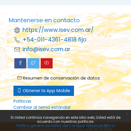
Mantenerse en contacto
https://www.isev.com.ar/
+54-011-4361-4818 fijo
info@isev.com.ar
Resumen de conservación de datos
Obtener la App Mobile
Políticas
Cambiar al tema estándar
x
Si Usted continúa navegando en este sitio web, Usted está de
acuerdo con nuestras políticas:
Política general de datos del Campus Virtual de ISEV v1
ORGULLOSAMENTE HECHO CON