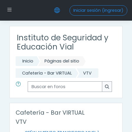
Saltar al contenido principal
Pánel lateral
Iniciar sesión (ingresar)
Instituto de Seguridad y
Educación Vial
Inicio
Páginas del sitio
Cafetería - Bar VIRTUAL
VTV
Buscar en foros
Buscar en f
Cafetería - Bar VIRTUAL
VTV