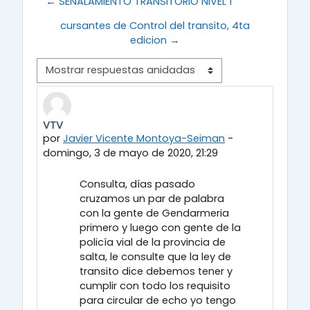
← SEÑALAMIENTO TRANSITORIO NIVEL 1
cursantes de Control del transito, 4ta
edicion →
Modo de visualización
VTV
Número de respuestas: 0
por
Javier Vicente Montoya-Seiman
-
domingo, 3 de mayo de 2020, 21:29
Consulta, días pasado
cruzamos un par de palabra
con la gente de Gendarmeria
primero y luego con gente de la
policía vial de la provincia de
salta, le consulte que la ley de
transito dice debemos tener y
cumplir con todo los requisito
para circular de echo yo tengo