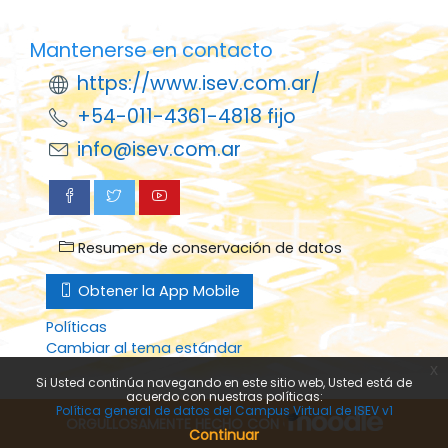
Mantenerse en contacto
https://www.isev.com.ar/
+54-011-4361-4818 fijo
info@isev.com.ar
Resumen de conservación de datos
Obtener la App Mobile
Políticas
Cambiar al tema estándar
x
Si Usted continúa navegando en este sitio web, Usted está de
acuerdo con nuestras políticas:
Política general de datos del Campus Virtual de ISEV v1
ORGULLOSAMENTE HECHO CON
Continuar