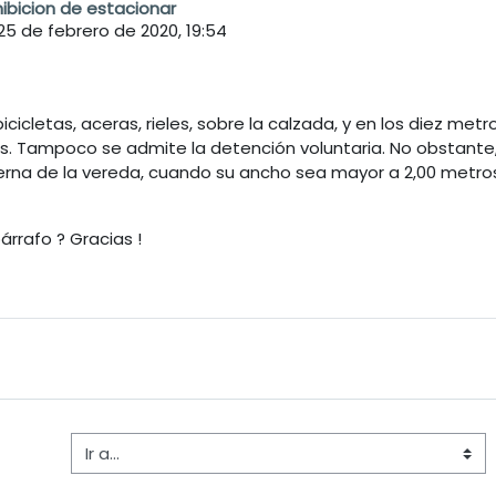
hibicion de estacionar
25 de febrero de 2020, 19:54
cicletas, aceras, rieles, sobre la calzada, y en los diez metr
s. Tampoco se admite la detención voluntaria. No obstante,
rna de la vereda, cuando su ancho sea mayor a 2,00 metros 
árrafo ? Gracias !
Ir a...