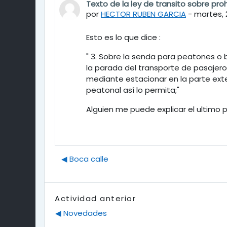
Texto de la ley de transito sobre pro
Número de respuestas: 0
por
HECTOR RUBEN GARCIA
-
martes, 
Esto es lo que dice :
" 3. Sobre la senda para peatones o bi
la parada del transporte de pasajero
mediante estacionar en la parte exte
peatonal así lo permita;"
Alguien me puede explicar el ultimo p
◀︎ Boca calle
Actividad anterior
◀︎ Novedades