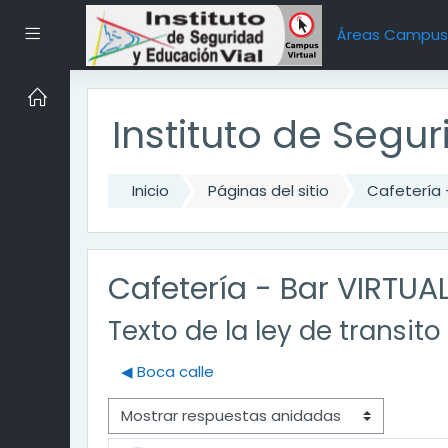
Saltar al contenido principal
Pánel lateral
Áreas Campu
Instituto de Segu
Inicio
Páginas del sitio
Cafetería 
Cafetería - Bar VIRTUA
Texto de la ley de transit
◀︎ Boca calle
Modo de visualización