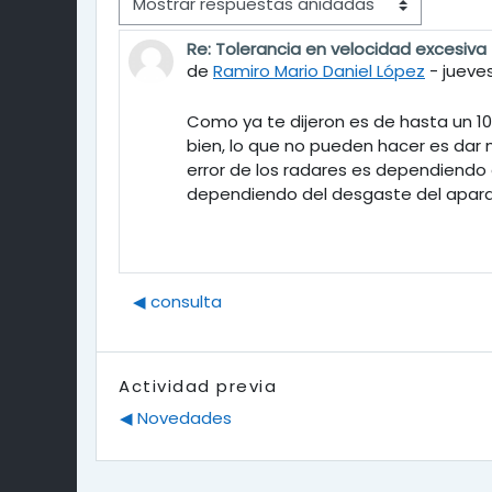
Mostrar modo
Re: Tolerancia en velocidad excesiva
Número de respuestas: 0
de
Ramiro Mario Daniel López
-
jueves
Como ya te dijeron es de hasta un 10
bien, lo que no pueden hacer es dar m
error de los radares es dependiendo 
dependiendo del desgaste del apara
◀︎ consulta
Actividad previa
◀︎ Novedades