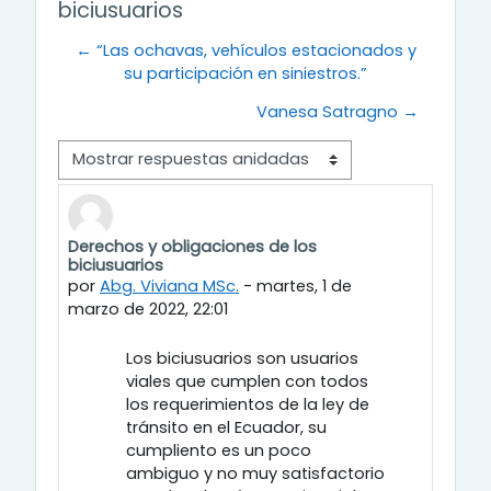
biciusuarios
← “Las ochavas, vehículos estacionados y
su participación en siniestros.”
Vanesa Satragno →
Modo de visualización
Derechos y obligaciones de los
Número de respuestas: 0
biciusuarios
por
Abg. Viviana MSc.
-
martes, 1 de
marzo de 2022, 22:01
Los biciusuarios son usuarios
viales que cumplen con todos
los requerimientos de la ley de
tránsito en el Ecuador, su
cumpliento es un poco
ambiguo y no muy satisfactorio