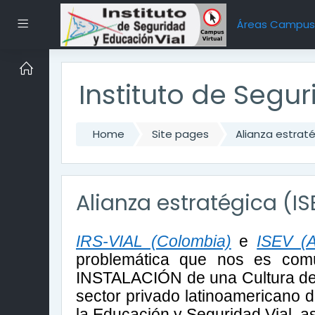
Skip to main content
Side panel
Áreas Campu
Instituto de Segu
Home
Site pages
Alianza estraté
Alianza estratégica (IS
IRS-VIAL (Colombia)
e
ISEV (A
problemática que nos es com
INSTALACIÓN de una Cultura de P
sector privado latinoamericano d
la Educación y Seguridad Vial, as