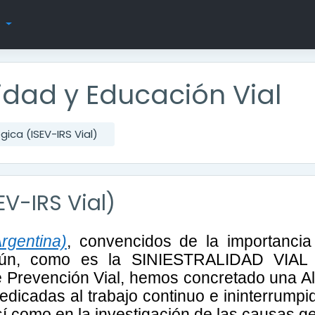
s
ridad y Educación Vial
gica (ISEV-IRS Vial)
EV-IRS Vial)
rgentina)
, convencidos de la importancia
ún, como es la SINIESTRALIDAD VIAL y 
revención Vial, hemos concretado una Alia
edicadas al trabajo continuo e ininterrump
í como en la investigación de las causas ge