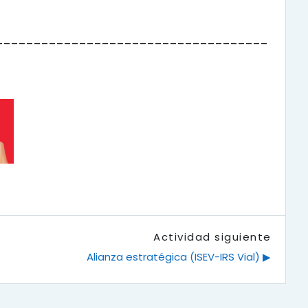
________________________________
____
Actividad siguiente
Alianza estratégica (ISEV-IRS Vial) ▶︎