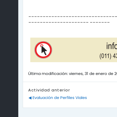
______________________________
_____________________
_______
Última modificación: viernes, 31 de enero de 2
Actividad anterior
◀︎ Evaluación de Perfiles Viales