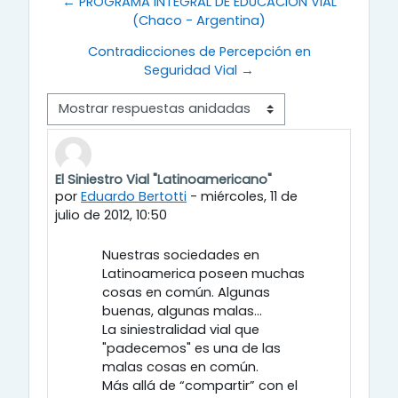
← PROGRAMA INTEGRAL DE EDUCACION VIAL
(Chaco - Argentina)
Contradicciones de Percepción en
Seguridad Vial →
Modo de visualización
El Siniestro Vial "Latinoamericano"
Número de respuestas: 0
por
Eduardo Bertotti
-
miércoles, 11 de
julio de 2012, 10:50
Nuestras sociedades en
Latinoamerica poseen muchas
cosas en común. Algunas
buenas, algunas malas...
La siniestralidad vial que
"padecemos" es una de las
malas cosas en común.
Más allá de “compartir” con el