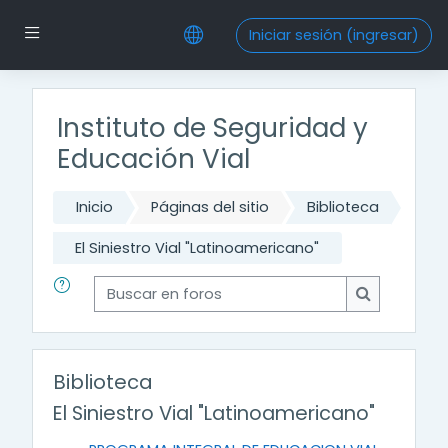
Saltar al contenido principal
Pánel lateral
Iniciar sesión (ingresar)
Instituto de Seguridad y
Educación Vial
Inicio
Páginas del sitio
Biblioteca
El Siniestro Vial "Latinoamericano"
Buscar en foros
Buscar en f
Biblioteca
El Siniestro Vial "Latinoamericano"