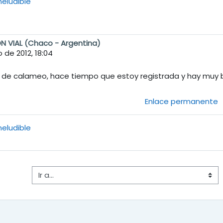
neludible
 VIAL (Chaco - Argentina)
o de 2012, 18:04
 de calameo, hace tiempo que estoy registrada y hay muy 
Enlace permanente
neludible
Ir a...