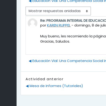
◀︎ Educación Vial: Una Competencia Social i
Modo de visualización
Re: PROGRAMA INTEGRAL DE EDUCACION
Número de respuestas: 0
por
KAREN RUPPEL
-
domingo, 8 de juli
Muy bueno, les recomiendo la página
Gracias, Saludos.
◀︎ Educación Vial: Una Competencia Social i
Actividad anterior
◀︎ Mesa de informes (Tutoriales)