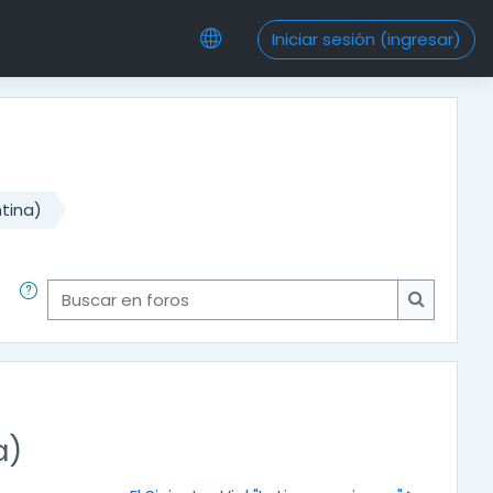
Iniciar sesión (ingresar)
tina)
Buscar en foros
Buscar en
a)