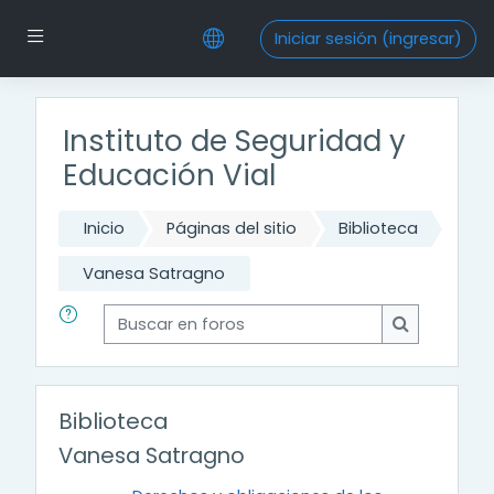
Saltar al contenido principal
Pánel lateral
Iniciar sesión (ingresar)
Instituto de Seguridad y
Educación Vial
Inicio
Páginas del sitio
Biblioteca
Vanesa Satragno
Buscar en foros
Buscar en f
Biblioteca
Vanesa Satragno