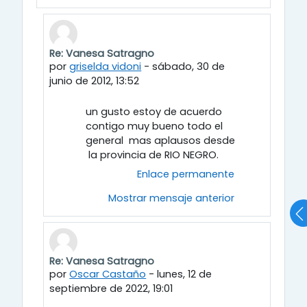
Re: Vanesa Satragno
En respuesta a Vanesa Rut Satragno
por
griselda vidoni
-
sábado, 30 de
junio de 2012, 13:52
un gusto estoy de acuerdo
contigo muy bueno todo el
general mas aplausos desde
la provincia de RIO NEGRO.
Enlace permanente
Mostrar mensaje anterior
Re: Vanesa Satragno
En respuesta a Vanesa Rut Satragno
por
Oscar Castaño
-
lunes, 12 de
septiembre de 2022, 19:01