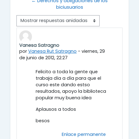
← Derechos y obligaciones de los
biciusuarios
Modo de visualización
Vanesa Satragno
Número de respuestas: 2
por
Vanesa Rut Satragno
-
viernes, 29
de junio de 2012, 22:27
Felicito a toda la gente que
trabaja día a día para que el
curso este dando estso
resultados, apoyo la biblioteca
popular muy buena idea
Aplausos a todos
besos
Enlace permanente