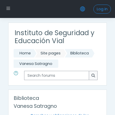
Skip to main content
Side panel
Log in
Instituto de Seguridad y
Educación Vial
Home
Site pages
Biblioteca
Vanesa Satragno
Search forums
Search for
Biblioteca
Vanesa Satragno