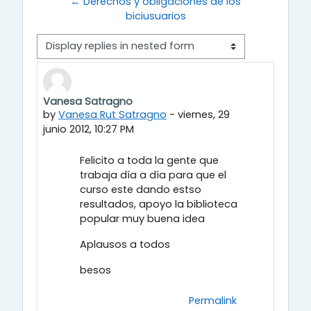
← Derechos y obligaciones de los
biciusuarios
Display mode
Vanesa Satragno
Number of replies: 2
by
Vanesa Rut Satragno
-
viernes, 29
junio 2012, 10:27 PM
Felicito a toda la gente que
trabaja día a día para que el
curso este dando estso
resultados, apoyo la biblioteca
popular muy buena idea
Aplausos a todos
besos
Permalink