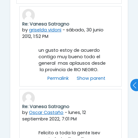
Re: Vanesa Satragno
In reply to Vanesa Rut Satragno
by
griselda vidoni
-
sábado, 30 junio
2012, 1:52 PM
un gusto estoy de acuerdo
contigo muy bueno todo el
general mas aplausos desde
la provincia de RIO NEGRO.
Permalink
Show parent
Re: Vanesa Satragno
In reply to Vanesa Rut Satragno
by
Oscar Castaño
-
lunes, 12
septiembre 2022, 7:01 PM
Felicito a toda la gente Isev