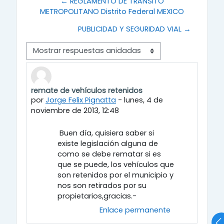
← REGLAMENTO DE TRÁNSITO
METROPOLITANO Distrito Federal MEXICO
PUBLICIDAD Y SEGURIDAD VIAL →
Modo de visualización
remate de vehículos retenidos
Número de respuestas: 0
por
Jorge Felix Pignatta
-
lunes, 4 de
noviembre de 2013, 12:48
Buen día, quisiera saber si
existe legislación alguna de
como se debe rematar si es
que se puede, los vehículos que
son retenidos por el municipio y
nos son retirados por su
propietarios,gracias.-
Enlace permanente