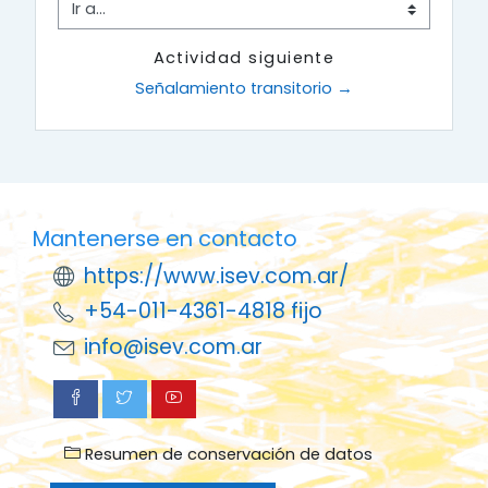
Ir a...
Actividad siguiente
Señalamiento transitorio →
Mantenerse en contacto
https://www.isev.com.ar/
+54-011-4361-4818 fijo
info@isev.com.ar
Resumen de conservación de datos