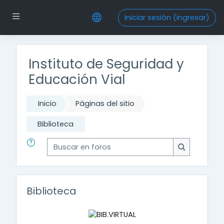
Saltar al contenido principal
Pánel lateral
Iniciar sesión (ingresar)
Instituto de Seguridad y
Educación Vial
Inicio
Páginas del sitio
Biblioteca
Buscar en foros
Buscar en f
Biblioteca