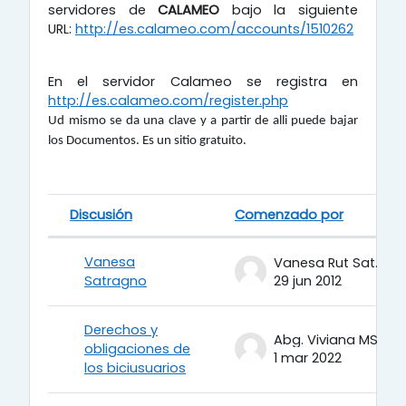
servidores de
CALAMEO
bajo la siguiente
URL:
http://es.calameo.com/accounts/1510262
En el servidor Calameo se registra en
http://es.calameo.com/register.php
Ud mismo se da una clave y
a partir de alli puede bajar
los Documentos. Es un sitio gratuito.
Discusión
Comenzado por
Estatus
Lista de discusiones. Mostrando 
Vanesa
Vanesa Rut Satragno
Satragno
29 jun 2012
Derechos y
Abg. Viviana MSc.
obligaciones de
1 mar 2022
los biciusuarios