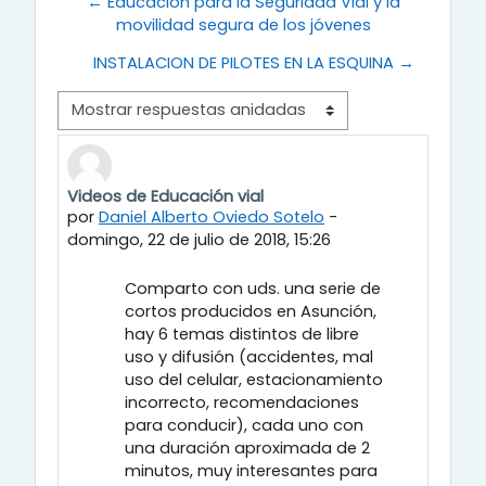
← Educación para la Seguridad Vial y la
movilidad segura de los jóvenes
INSTALACION DE PILOTES EN LA ESQUINA →
Modo de visualización
Videos de Educación vial
Número de respuestas: 0
por
Daniel Alberto Oviedo Sotelo
-
domingo, 22 de julio de 2018, 15:26
Comparto con uds. una serie de
cortos producidos en Asunción,
hay 6 temas distintos de libre
uso y difusión (accidentes, mal
uso del celular, estacionamiento
incorrecto, recomendaciones
para conducir), cada uno con
una duración aproximada de 2
minutos, muy interesantes para