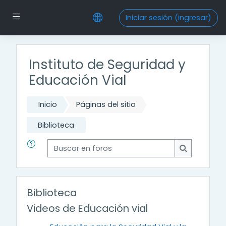
Saltar al contenido principal
Pánel lateral
Iniciar sesión (ingresar)
Instituto de Seguridad y
Educación Vial
Inicio
Páginas del sitio
Biblioteca
Buscar en foros
Buscar en f
Biblioteca
Videos de Educación vial