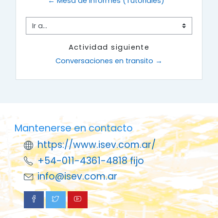
← Mesa de informes (Tutoriales)
Ir a...
Actividad siguiente
Conversaciones en transito →
Mantenerse en contacto
https://www.isev.com.ar/
+54-011-4361-4818 fijo
info@isev.com.ar