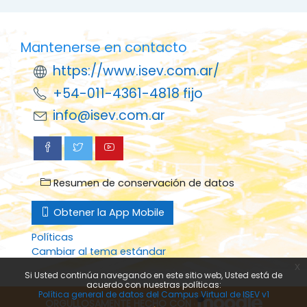
Mantenerse en contacto
https://www.isev.com.ar/
+54-011-4361-4818 fijo
info@isev.com.ar
Resumen de conservación de datos
Obtener la App Mobile
Políticas
Cambiar al tema estándar
x
Si Usted continúa navegando en este sitio web, Usted está de
acuerdo con nuestras políticas:
Política general de datos del Campus Virtual de ISEV v1
ORGULLOSAMENTE HECHO CON