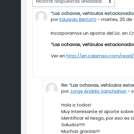
Modo de visualización
“Las ochavas, vehículos estacionados 
Número de respuestas: 8
por
Eduardo Bertotti
-
martes, 25 de 
Incorporamos un aporte del Lic. en Cr
“Las ochavas, vehículos estacionados 
Ver en
http://en.calameo.com/read
Re: “Las ochavas, vehículos estac
En respuesta a Eduardo Bertotti
por
Jorge Andrés Sanchidrian
-
s
Hola a todos!
Muy interesante el aporte sobre
identificar el riesgo, por eso es
Saludos!!!!!
Muchas gracias!!!