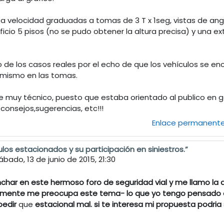
ta velocidad graduadas a tomas de 3 T x 1seg, vistas de angu
ificio 5 pisos (no se pudo obtener la altura precisa) y una
o de los casos reales por el echo de que los vehículos se en
s mismo en las tomas.
 muy técnico, puesto que estaba orientado al publico en g
onsejos,sugerencias, etc!!!
Enlace permanent
ulos estacionados y su participación en siniestros.”
fernando Oliva
ábado, 13 de junio de 2015, 21:30
ar en este hermoso foro de seguridad vial y me llamo la at
mente me preocupa este tema- lo que yo tengo pensado es 
pedir
que
estacional mal. si te interesa mi propuesta podria 