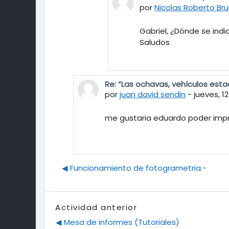
por
Nicolas Roberto Bru
Gabriel, ¿Dónde se indi
Saludos
Re: “Las ochavas, vehículos estac
En respuesta a Eduardo Bertotti
por
juan david sendin
-
jueves, 1
me gustaria eduardo poder impri
◀︎ Funcionamiento de fotogrametria.-
Actividad anterior
◀︎ Mesa de informes (Tutoriales)