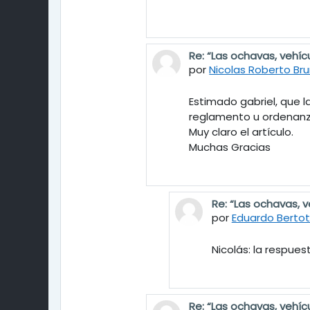
Re: “Las ochavas, vehíc
En respuesta a gabriel 
por
Nicolas Roberto Bru
Estimado gabriel, que 
reglamento u ordenanza
Muy claro el artículo.
Muchas Gracias
Re: “Las ochavas, v
En respuesta a Nic
por
Eduardo Bertot
Nicolás: la respue
Re: “Las ochavas, vehíc
En respuesta a gabriel 