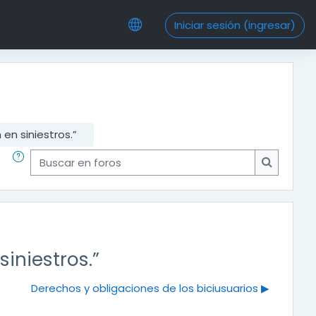
Iniciar sesión (ingresar)
en siniestros.”
Buscar en foros
Buscar en
iniestros.”
Derechos y obligaciones de los biciusuarios ▶︎