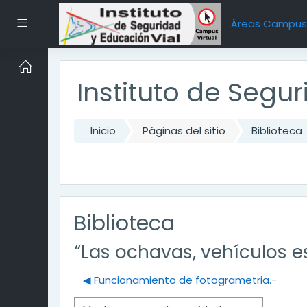
Saltar al contenido principal
Pánel lateral
Áreas Campu
Instituto de Segu
Inicio
Páginas del sitio
Biblioteca
Biblioteca
“Las ochavas, vehículos e
◀︎ Funcionamiento de fotogrametria.-