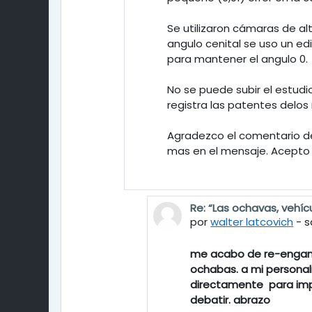
Se utilizaron cámaras de al
angulo cenital se uso un ed
para mantener el angulo 0.
No se puede subir el estudi
registra las patentes delo
Agradezco el comentario de
mas en el mensaje. Acepto c
Re: “Las ochavas, vehíc
En respuesta a gabriel 
por
walter latcovich
-
s
me acabo de re-enganch
ochabas. a mi personal
directamente
para im
debatir. abrazo