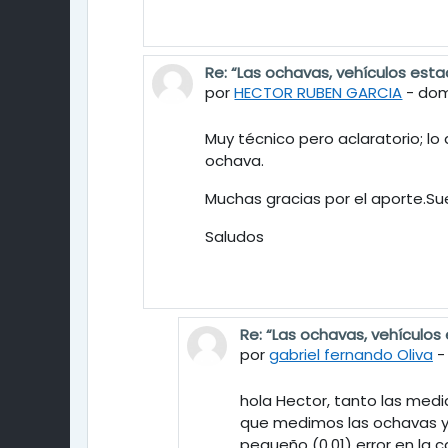
Re: “Las ochavas, vehículos estac
En respuesta a Eduardo Bertotti
por
HECTOR RUBEN GARCIA
-
dom
Muy técnico pero aclaratorio; lo 
ochava.
Muchas gracias por el aporte.Su
Saludos
Re: “Las ochavas, vehículos 
En respuesta a HECTOR RUB
por
gabriel fernando Oliva
hola Hector, tanto las medi
que medimos las ochavas y l
pequeño (0,01) error en la c