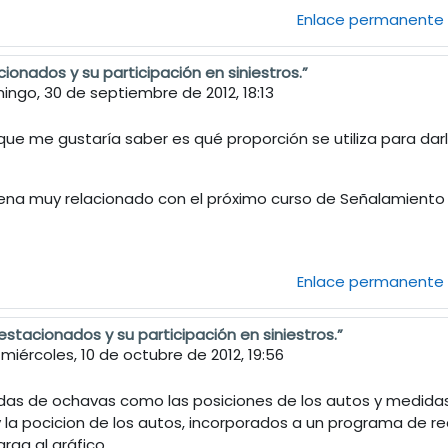
Enlace permanente
ionados y su participación en siniestros.”
ingo, 30 de septiembre de 2012, 18:13
que me gustaría saber es qué proporción se utiliza para darle
ena muy relacionado con el próximo curso de Señalamiento V
Enlace permanente
estacionados y su participación en siniestros.”
EN GARCIA
-
miércoles, 10 de octubre de 2012, 19:56
das de ochavas como las posiciones de los autos y medidas,
a pocicion de los autos, incorporados a un programa de rec
arga al gráfico.