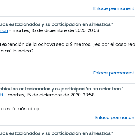
Enlace permanen
ulos estacionados y su participación en siniestros.”
fernando Oliva
nori
-
martes, 15 de diciembre de 2020, 20:03
la extención de la ochava sea a 9 metros, ¿es por el caso r
 así lo indica?
Enlace permanen
ehículos estacionados y su participación en siniestros.”
olas Roberto Brunori
ti
-
martes, 15 de diciembre de 2020, 23:58
sta está más abajo
Enlace permanen
ulos estacionados y su participación en siniestros.”
fernando Oliva